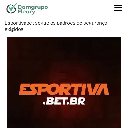
Esportivabet segue os padrões de segurança
exigidos