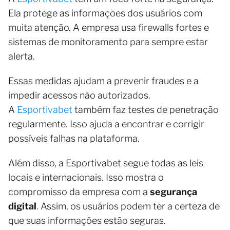
Ela protege as informações dos usuários com
muita atenção. A empresa usa firewalls fortes e
sistemas de monitoramento para sempre estar
alerta.
Essas medidas ajudam a prevenir fraudes e a
impedir acessos não autorizados.
A
Esportivabet
também faz testes de penetração
regularmente. Isso ajuda a encontrar e corrigir
possíveis falhas na plataforma.
Além disso, a Esportivabet segue todas as leis
locais e internacionais. Isso mostra o
compromisso da empresa com a
segurança
digital
. Assim, os usuários podem ter a certeza de
que suas informações estão seguras.