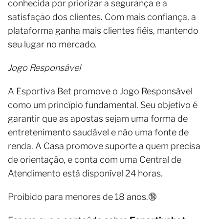
conhecida por priorizar a segurança e a
satisfação dos clientes. Com mais confiança, a
plataforma ganha mais clientes fiéis, mantendo
seu lugar no mercado.
Jogo Responsável
A Esportiva Bet promove o Jogo Responsável
como um princípio fundamental. Seu objetivo é
garantir que as apostas sejam uma forma de
entretenimento saudável e não uma fonte de
renda. A Casa promove suporte a quem precisa
de orientação, e conta com uma Central de
Atendimento está disponível 24 horas.
Proibido para menores de 18 anos.🔞