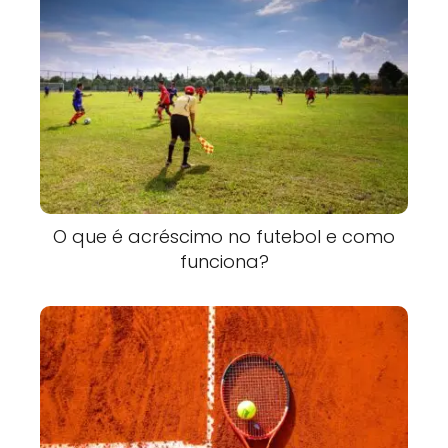
O que é acréscimo no futebol e como
funciona?