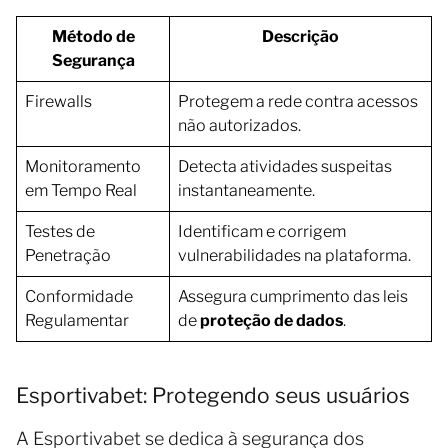
Método de
Descrição
Segurança
Firewalls
Protegem a rede contra acessos
não autorizados.
Monitoramento
Detecta atividades suspeitas
em Tempo Real
instantaneamente.
Testes de
Identificam e corrigem
Penetração
vulnerabilidades na plataforma.
Conformidade
Assegura cumprimento das leis
Regulamentar
de
proteção de dados
.
Esportivabet: Protegendo seus usuários
A Esportivabet se dedica à segurança dos