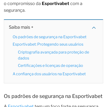
o compromisso da
Esportivabet
com a
segurança.
Saiba mais +
Os padrões de segurança na Esportivabet
Esportivabet: Protegendo seus usuários
Criptografia avançada para proteção de
dados
Certificações e licenças de operação
A confiança dos usuários na Esportivabet
Os padrões de segurança na Esportivabet
A
Esportivabet
tem um foco forte na segurança.