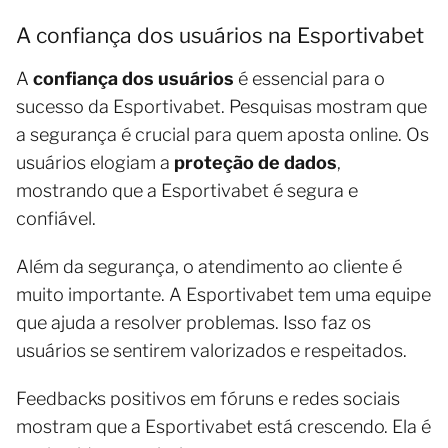
A confiança dos usuários na Esportivabet
A
confiança dos usuários
é essencial para o
sucesso da Esportivabet. Pesquisas mostram que
a segurança é crucial para quem aposta online. Os
usuários elogiam a
proteção de dados
,
mostrando que a Esportivabet é segura e
confiável.
Além da segurança, o atendimento ao cliente é
muito importante. A Esportivabet tem uma equipe
que ajuda a resolver problemas. Isso faz os
usuários se sentirem valorizados e respeitados.
Feedbacks positivos em fóruns e redes sociais
mostram que a Esportivabet está crescendo. Ela é